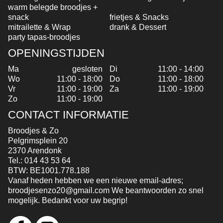
warm belegde broodjes +
snack
frietjes & Snacks
mitrailette & Wrap
drank & Dessert
party tapas-broodjes
OPENINGSTIJDEN
Ma
gesloten
Di
11:00 - 14:00
Wo
11:00 - 18:00
Do
11:00 - 18:00
Vr
11:00 - 19:00
Za
11:00 - 19:00
Zo
11:00 - 19:00
CONTACT INFORMATIE
Broodjes & Zo
Pelgrimsplein 20
2370 Arendonk
Tel.:
014 43 53 64
BTW:
BE1001.778.188
Vanaf heden hebben we een nieuwe email-adres;
broodjesenzo20@gmail.com We beantwoorden zo snel
mogelijk. Bedankt voor uw begrip!