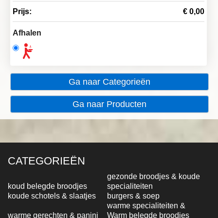
Prijs:
€ 0,00
Afhalen
Ga naar Categorieën
Ga naar Producten
CATEGORIEËN
gezonde broodjes & koude
koud belegde broodjes
specialiteiten
koude schotels & slaatjes
burgers & soep
warme specialiteiten &
warme gerechten & panini
Warm belegde broodjes