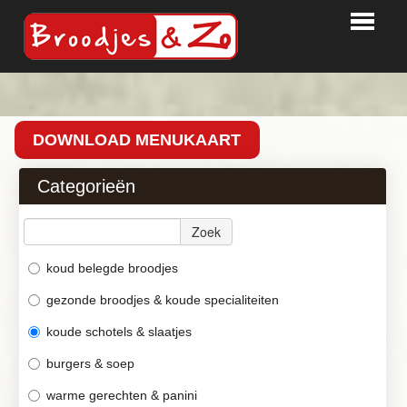
HOME
BESTELLEN
DOWNLOAD MENUKAART
PARTY TIME
Categorieën
BEDRIJVEN
Zoek
LOGIN
CONTACT
koud belegde broodjes
gezonde broodjes & koude specialiteiten
koude schotels & slaatjes
burgers & soep
warme gerechten & panini