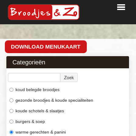
HOME
BESTELLEN
DOWNLOAD MENUKAART
PARTY TIME
Categorieën
BEDRIJVEN
Zoek
LOGIN
CONTACT
koud belegde broodjes
gezonde broodjes & koude specialiteiten
koude schotels & slaatjes
burgers & soep
warme gerechten & panini