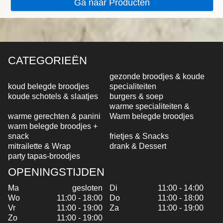
Ga naar Producten
CATEGORIEËN
gezonde broodjes & koude
koud belegde broodjes
specialiteiten
koude schotels & slaatjes
burgers & soep
warme specialiteiten &
warme gerechten & panini
Warm belegde broodjes
warm belegde broodjes +
snack
frietjes & Snacks
mitrailette & Wrap
drank & Dessert
party tapas-broodjes
OPENINGSTIJDEN
Ma
gesloten
Di
11:00 - 14:00
Wo
11:00 - 18:00
Do
11:00 - 18:00
Vr
11:00 - 19:00
Za
11:00 - 19:00
Zo
11:00 - 19:00