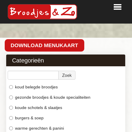
HOME
BESTELLEN
DOWNLOAD MENUKAART
PARTY TIME
Categorieën
BEDRIJVEN
Zoek
LOGIN
CONTACT
koud belegde broodjes
gezonde broodjes & koude specialiteiten
koude schotels & slaatjes
burgers & soep
warme gerechten & panini