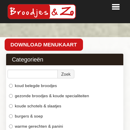
HOME
BESTELLEN
DOWNLOAD MENUKAART
PARTY TIME
Categorieën
BEDRIJVEN
Zoek
LOGIN
CONTACT
koud belegde broodjes
gezonde broodjes & koude specialiteiten
koude schotels & slaatjes
burgers & soep
warme gerechten & panini