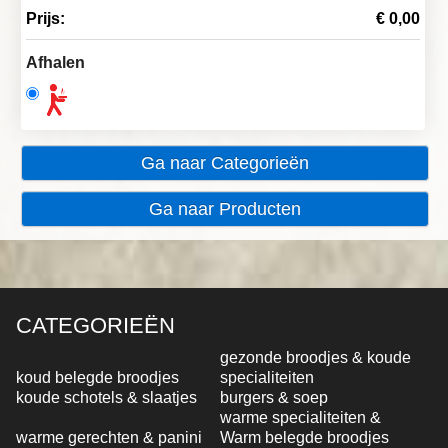
Prijs:
€ 0,00
Afhalen
Ga naar Categorieën
Ga naar Producten
CATEGORIEËN
gezonde broodjes & koude
koud belegde broodjes
specialiteiten
koude schotels & slaatjes
burgers & soep
warme specialiteiten &
warme gerechten & panini
Warm belegde broodjes