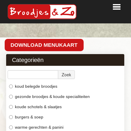
HOME
BESTELLEN
DOWNLOAD MENUKAART
PARTY TIME
Categorieën
BEDRIJVEN
Zoek
LOGIN
CONTACT
koud belegde broodjes
gezonde broodjes & koude specialiteiten
koude schotels & slaatjes
burgers & soep
warme gerechten & panini